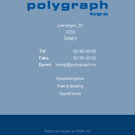
Leirvegen 20
2150
ÅRNES
Tlf:
63 90 40 60
Faks:
63 90 40 61
Epost:
bengt@polygraph.no
Kjøpsbetingelser
Frakt & Betaling
Opprett konto
Nettside levert av NSN AS