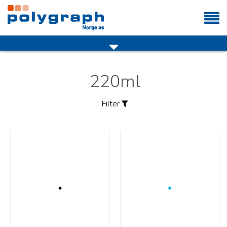
220ml
OM OSS
Filter
Ansatte
Sortering:
Kontakt oss
INFORMASJON
TIPS OG RÅD
PRODUKTER
LOGG INN